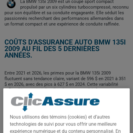
La BMW 135i 2009 est un coupé sport compact
propulsé par un six cylindres turbocompressé, reconnu
pour son équilibre et sa conduite engageante. Elle séduit les
passionnés recherchant des performances allemandes dans
un format compact et une expérience de conduite raffinée.
COÛTS D'ASSURANCE AUTO BMW 135I
2009 AU FIL DES 5 DERNIÈRES
ANNÉES.
Entre 2021 et 2026, les primes pour la BMW 135i 2009
fluctuent sans tendance claire, variant de 596 $ en 2021 à 351
$ en 2026, avec des pics à 627 $ en 2024. Cette variabilité
reflète l'âge avancé du véhicule et un marché d'assurance
moins prévisible pour ce modèle.
Pour trouver la meilleur assurance pour votre véhicule BMW
135I 2009, il est plus important que jamais de comparer les
options disponibles.
Nous utilisons des témoins (cookies) et d’autres
technologies de suivi pour vous offrir une meilleure
expérience numérique et du contenu personnalisé. En