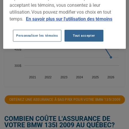
700$
acceptant les témoins, vous consentez à leur
utilisation. Vous pouvez modifier vos choix en tout
600$
temps.
En savoir plus sur l'utilisation des témoins
500$
Personnaliser les témoins
Tout accepter
400$
300$
2021
2022
2023
2024
2025
2026
OBTENEZ UNE ASSURANCE À BAS PRIX POUR VOTRE BMW 135I 2009
COMBIEN COÛTE L'ASSURANCE DE
VOTRE BMW 135I 2009 AU QUÉBEC?