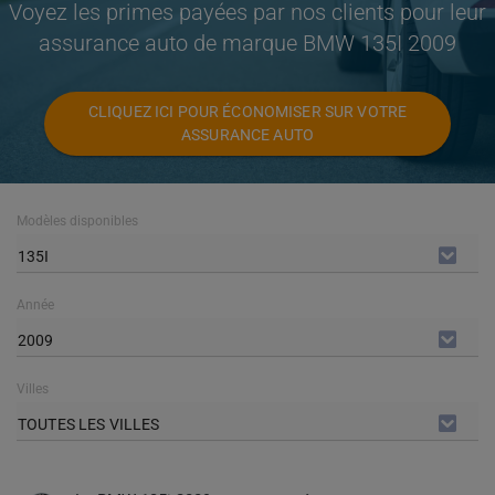
Voyez les primes payées par nos clients pour leur
assurance auto de marque BMW 135I 2009
CLIQUEZ ICI POUR ÉCONOMISER SUR VOTRE
ASSURANCE AUTO
Modèles disponibles
135I
Année
2009
Villes
TOUTES LES VILLES