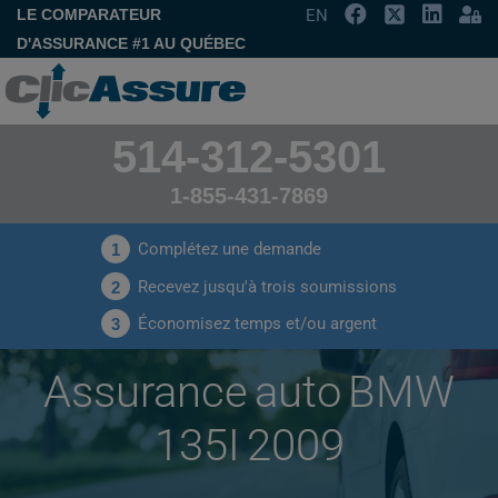
LE COMPARATEUR
EN
D'ASSURANCE #1 AU QUÉBEC
514-312-5301
1-855-431-7869
Complétez une demande
1
Recevez jusqu'à trois soumissions
2
Économisez temps et/ou argent
3
Assurance auto BMW
135I 2009