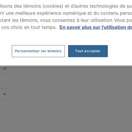
Assurance auto DODG
lisons des témoins (cookies) et d’autres technologies de su
rir une meilleure expérience numérique et du contenu perso
payées par nos clients pour leur assurance au
tant les témoins, vous consentez à leur utilisation. Vous p
 vos choix en tout temps.
En savoir plus sur l'utilisation d
Cliquez ici pour économiser sur votre assurance auto
Personnaliser les témoins
Tout accepter