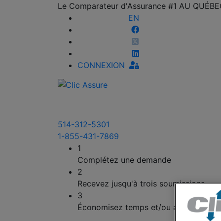
Le Comparateur d'Assurance #1 AU QUÉB
EN
CONNEXION
514-312-5301
1-855-431-7869
1
Complétez une demande
2
Recevez jusqu'à trois soumissions
3
Économisez temps et/ou argent