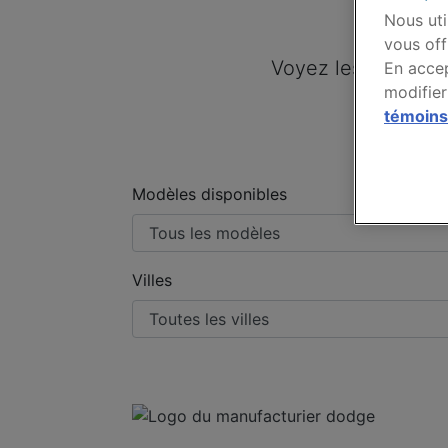
Nous uti
vous off
Voyez les primes 
En accep
modifier
témoins
Modèles disponibles
Villes