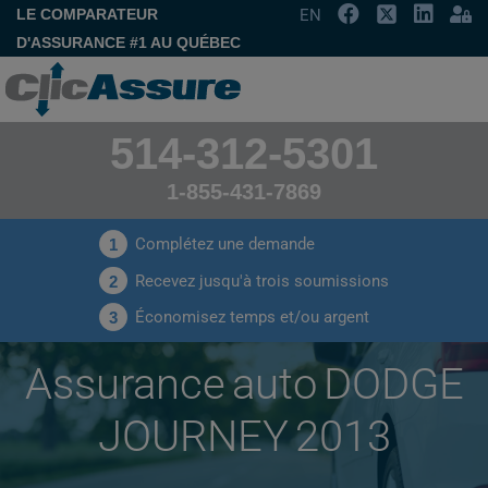
LE COMPARATEUR
EN
D'ASSURANCE #1 AU QUÉBEC
514-312-5301
1-855-431-7869
Complétez une demande
1
Recevez jusqu'à trois soumissions
2
Économisez temps et/ou argent
3
Assurance auto DODGE
JOURNEY 2013