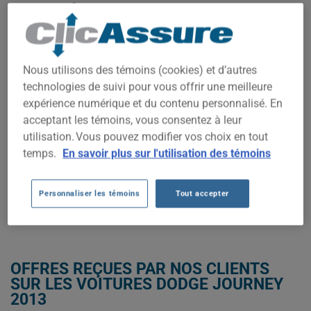
COÛTS D'ASSURANCE AUTO
DODGE JOURNEY 2013.
Nous n'avons pas encore suffisamment de données
Nous utilisons des témoins (cookies) et d’autres
d'assurance auto pour ce véhicule.
technologies de suivi pour vous offrir une meilleure
Essayez un autre modèle ou une autre année, ou
expérience numérique et du contenu personnalisé. En
commencez une soumission pour un prix personnalisé.
acceptant les témoins, vous consentez à leur
Pour trouver la meilleur assurance pour votre véhicule DODGE
utilisation. Vous pouvez modifier vos choix en tout
JOURNEY 2013, il est plus important que jamais de comparer
temps.
En savoir plus sur l'utilisation des témoins
les options disponibles.
OBTENEZ UNE ASSURANCE À BAS PRIX POUR VOTRE DODGE JOURNEY
Personnaliser les témoins
Tout accepter
2013
OFFRES REÇUES PAR NOS CLIENTS
SUR LES VOITURES DODGE JOURNEY
2013