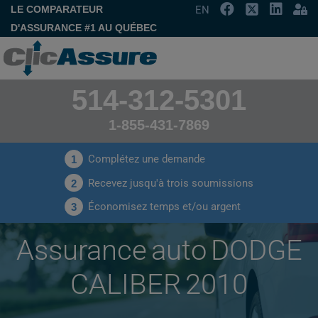
LE COMPARATEUR
EN
D'ASSURANCE #1 AU QUÉBEC
514-312-5301
1-855-431-7869
Complétez une demande
1
Recevez jusqu'à trois soumissions
2
Économisez temps et/ou argent
3
Assurance auto DODGE
CALIBER 2010