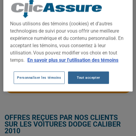
COÛTS D'ASSURANCE AUTO
DODGE CALIBER 2010.
Nous utilisons des témoins (cookies) et d’autres
Nous n'avons pas encore suffisamment de données
technologies de suivi pour vous offrir une meilleure
d'assurance auto pour ce véhicule.
expérience numérique et du contenu personnalisé. En
Essayez un autre modèle ou une autre année, ou
acceptant les témoins, vous consentez à leur
commencez une soumission pour un prix personnalisé.
utilisation. Vous pouvez modifier vos choix en tout
Pour trouver la meilleur assurance pour votre véhicule DODGE
temps.
En savoir plus sur l'utilisation des témoins
CALIBER 2010, il est plus important que jamais de comparer
les options disponibles.
Personnaliser les témoins
Tout accepter
OBTENEZ UNE ASSURANCE À BAS PRIX POUR VOTRE DODGE CALIBER
2010
OFFRES REÇUES PAR NOS CLIENTS
SUR LES VOITURES DODGE CALIBER
2010