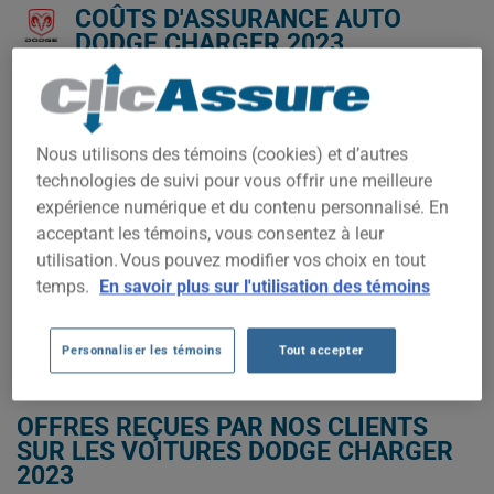
COÛTS D'ASSURANCE AUTO
DODGE CHARGER 2023.
Nous n'avons pas encore suffisamment de données
d'assurance auto pour ce véhicule.
Nous utilisons des témoins (cookies) et d’autres
Essayez un autre modèle ou une autre année, ou
technologies de suivi pour vous offrir une meilleure
commencez une soumission pour un prix personnalisé.
expérience numérique et du contenu personnalisé. En
Pour trouver la meilleur assurance pour votre véhicule DODGE
acceptant les témoins, vous consentez à leur
CHARGER 2023, il est plus important que jamais de comparer
les options disponibles.
utilisation. Vous pouvez modifier vos choix en tout
temps.
En savoir plus sur l'utilisation des témoins
OBTENEZ UNE ASSURANCE À BAS PRIX POUR VOTRE DODGE CHARGER
2023
Personnaliser les témoins
Tout accepter
OFFRES REÇUES PAR NOS CLIENTS
SUR LES VOITURES DODGE CHARGER
2023