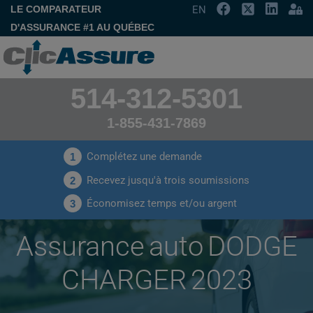
LE COMPARATEUR
EN
D'ASSURANCE #1 AU QUÉBEC
514-312-5301
1-855-431-7869
Complétez une demande
1
Recevez jusqu'à trois soumissions
2
Économisez temps et/ou argent
3
Assurance auto DODGE
CHARGER 2023