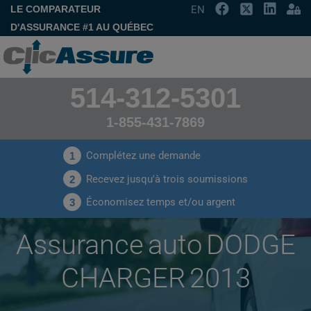
LE COMPARATEUR
EN
D'ASSURANCE #1 AU QUÉBEC
514-312-5301
1-855-431-7869
Complétez une demande
1
Recevez jusqu'à trois soumissions
2
Économisez temps et/ou argent
3
Assurance auto DODGE
CHARGER 2013