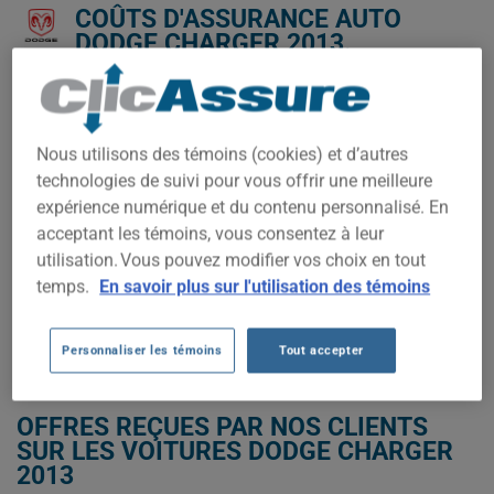
COÛTS D'ASSURANCE AUTO
DODGE CHARGER 2013.
Nous n'avons pas encore suffisamment de données
d'assurance auto pour ce véhicule.
Nous utilisons des témoins (cookies) et d’autres
Essayez un autre modèle ou une autre année, ou
technologies de suivi pour vous offrir une meilleure
commencez une soumission pour un prix personnalisé.
expérience numérique et du contenu personnalisé. En
Pour trouver la meilleur assurance pour votre véhicule DODGE
acceptant les témoins, vous consentez à leur
CHARGER 2013, il est plus important que jamais de comparer
les options disponibles.
utilisation. Vous pouvez modifier vos choix en tout
temps.
En savoir plus sur l'utilisation des témoins
OBTENEZ UNE ASSURANCE À BAS PRIX POUR VOTRE DODGE CHARGER
2013
Personnaliser les témoins
Tout accepter
OFFRES REÇUES PAR NOS CLIENTS
SUR LES VOITURES DODGE CHARGER
2013