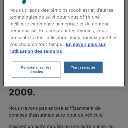
Nous utilisons des témoins (cookies) et d’autres
Villes
technologies de suivi pour vous offrir une
meilleure expérience numérique et du contenu
personnalisé. En acceptant les témoins, vous
consentez à leur utilisation. Vous pouvez modifier
vos choix en tout temps.
En savoir plus sur
l'utilisation des témoins
COÛTS D'ASSURANCE
Personnaliser les
Tout accepter
témoins
AUTO DODGE CHARGER
2009.
Nous n'avons pas encore suffisamment de
données d'assurance auto pour ce véhicule.
Essayez un autre modèle ou une autre année, ou