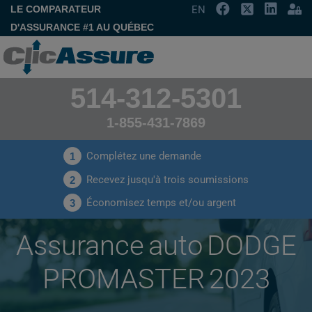
LE COMPARATEUR
EN
D'ASSURANCE #1 AU QUÉBEC
514-312-5301
1-855-431-7869
Complétez une demande
1
Recevez jusqu'à trois soumissions
2
Économisez temps et/ou argent
3
Assurance auto DODGE
PROMASTER 2023