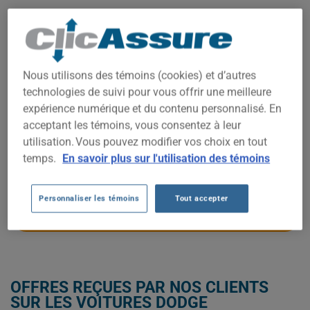
COÛTS D'ASSURANCE AUTO
DODGE PROMASTER 2023.
Nous utilisons des témoins (cookies) et d’autres
Nous n'avons pas encore suffisamment de données
technologies de suivi pour vous offrir une meilleure
d'assurance auto pour ce véhicule.
expérience numérique et du contenu personnalisé. En
Essayez un autre modèle ou une autre année, ou
acceptant les témoins, vous consentez à leur
commencez une soumission pour un prix personnalisé.
utilisation. Vous pouvez modifier vos choix en tout
Pour trouver la meilleur assurance pour votre véhicule DODGE
temps.
En savoir plus sur l'utilisation des témoins
PROMASTER 2023, il est plus important que jamais de
comparer les options disponibles.
Personnaliser les témoins
Tout accepter
OBTENEZ UNE ASSURANCE À BAS PRIX POUR VOTRE DODGE
PROMASTER 2023
OFFRES REÇUES PAR NOS CLIENTS
SUR LES VOITURES DODGE