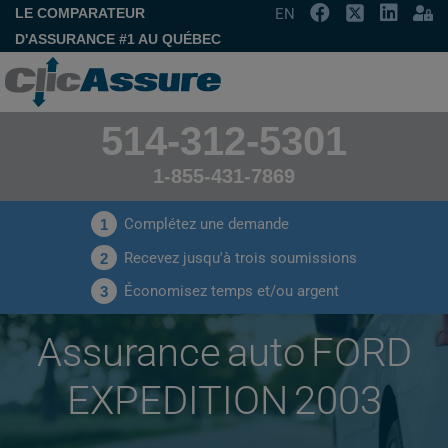
LE COMPARATEUR
EN
D'ASSURANCE #1 AU QUÉBEC
514-312-5301
1-855-431-7869
Complétez une demande
1
Recevez jusqu'à trois soumissions
2
Économisez temps et/ou argent
3
Assurance auto FORD
EXPEDITION 2003