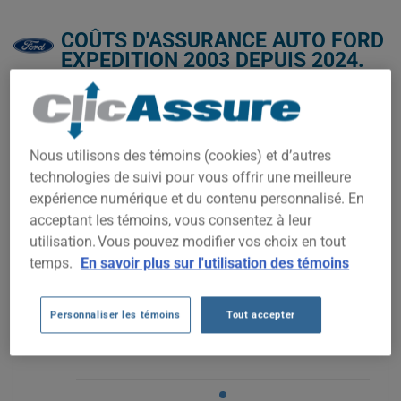
COÛTS D'ASSURANCE AUTO FORD
EXPEDITION 2003 DEPUIS 2024.
Nous n'avons pas encore suffisamment de données
d'assurance auto pour ce véhicule.
Nous utilisons des témoins (cookies) et d’autres
Essayez un autre modèle ou une autre année, ou
commencez une soumission pour un prix personnalisé.
technologies de suivi pour vous offrir une meilleure
expérience numérique et du contenu personnalisé. En
Pour trouver la meilleur assurance pour votre véhicule FORD
EXPEDITION 2003, il est plus important que jamais de
acceptant les témoins, vous consentez à leur
comparer les options disponibles.
utilisation. Vous pouvez modifier vos choix en tout
temps.
En savoir plus sur l'utilisation des témoins
500$
Personnaliser les témoins
Tout accepter
450$