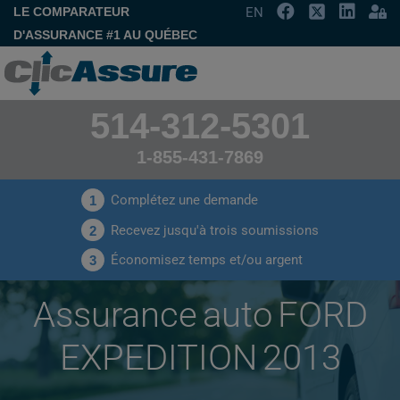
LE COMPARATEUR
EN
D'ASSURANCE #1 AU QUÉBEC
514-312-5301
1-855-431-7869
Complétez une demande
1
Recevez jusqu'à trois soumissions
2
Économisez temps et/ou argent
3
Assurance auto FORD
EXPEDITION 2013