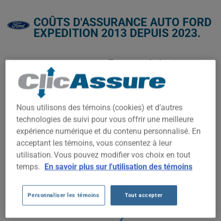
COÛTS D'ASSURANCE AUTO FORD
EXPEDITION 2013 DEPUIS 2023.
Nous n'avons pas encore suffisamment de données
d'assurance auto pour ce véhicule.
Essayez un autre modèle ou une autre année, ou
commencez une soumission pour un prix personnalisé.
Nous utilisons des témoins (cookies) et d’autres
Pour trouver la meilleur assurance pour votre véhicule FORD
technologies de suivi pour vous offrir une meilleure
EXPEDITION 2013, il est plus important que jamais de
comparer les options disponibles.
expérience numérique et du contenu personnalisé. En
acceptant les témoins, vous consentez à leur
utilisation. Vous pouvez modifier vos choix en tout
temps.
En savoir plus sur l'utilisation des témoins
2 000$
1 750$
Personnaliser les témoins
Tout accepter
1 500$