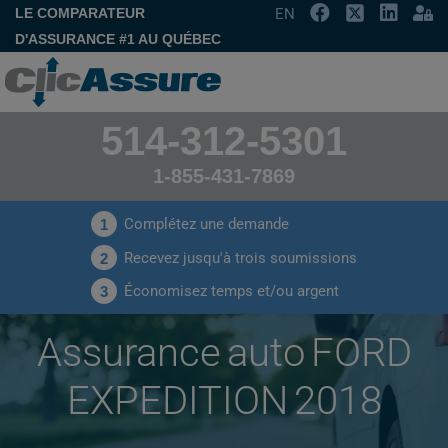
LE COMPARATEUR
EN
D'ASSURANCE #1 AU QUÉBEC
514-312-5301
1-855-431-7869
Complétez une demande
1
Recevez jusqu'à trois soumissions
2
Économisez temps et/ou argent
3
Assurance auto FORD
EXPEDITION 2018