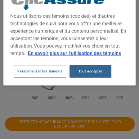
2 500$
Nous utilisons des témoins (cookies) et d’autres
technologies de suivi pour vous offrir une meilleure
2 250$
expérience numérique et du contenu personnalisé. En
acceptant les témoins, vous consentez à leur
2 000$
utilisation. Vous pouvez modifier vos choix en tout
temps.
En savoir plus sur l'utilisation des témoins
1 750$
1 500$
Personnaliser les témoins
Tout accepter
1 250$
2021
2022
2023
2024
2025
2026
OBTENEZ UNE ASSURANCE À BAS PRIX POUR VOTRE FORD
EXPEDITION 2020