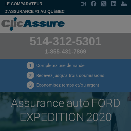
LE COMPARATEUR
EN
D'ASSURANCE #1 AU QUÉBEC
514-312-5301
1-855-431-7869
Complétez une demande
1
Recevez jusqu'à trois soumissions
2
Économisez temps et/ou argent
3
Assurance auto FORD
EXPEDITION 2020