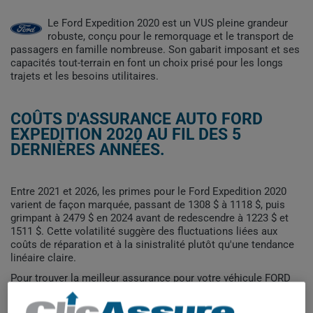
Le Ford Expedition 2020 est un VUS pleine grandeur
robuste, conçu pour le remorquage et le transport de
passagers en famille nombreuse. Son gabarit imposant et ses
capacités tout-terrain en font un choix prisé pour les longs
trajets et les besoins utilitaires.
COÛTS D'ASSURANCE AUTO FORD
EXPEDITION 2020 AU FIL DES 5
DERNIÈRES ANNÉES.
Entre 2021 et 2026, les primes pour le Ford Expedition 2020
varient de façon marquée, passant de 1308 $ à 1118 $, puis
grimpant à 2479 $ en 2024 avant de redescendre à 1223 $ et
1511 $. Cette volatilité suggère des fluctuations liées aux
coûts de réparation et à la sinistralité plutôt qu'une tendance
linéaire claire.
Pour trouver la meilleur assurance pour votre véhicule FORD
EXPEDITION 2020, il est plus important que jamais de
comparer les options disponibles.