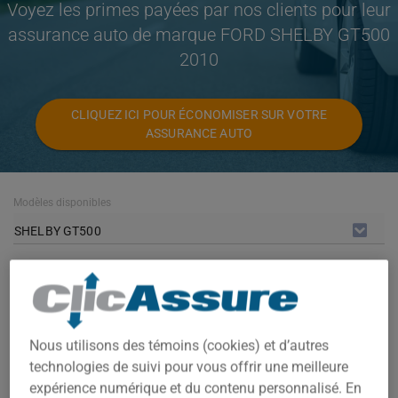
Voyez les primes payées par nos clients pour leur
assurance auto de marque FORD SHELBY GT500
2010
CLIQUEZ ICI POUR ÉCONOMISER SUR VOTRE
ASSURANCE AUTO
Modèles disponibles
SHELBY GT500
Année
2010
Villes
Nous utilisons des témoins (cookies) et d’autres
technologies de suivi pour vous offrir une meilleure
TOUTES LES VILLES
expérience numérique et du contenu personnalisé. En