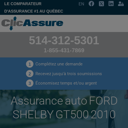
LE COMPARATEUR
EN
D'ASSURANCE #1 AU QUÉBEC
514-312-5301
1-855-431-7869
Complétez une demande
1
Recevez jusqu'à trois soumissions
2
Économisez temps et/ou argent
3
Assurance auto FORD
SHELBY GT500 2010