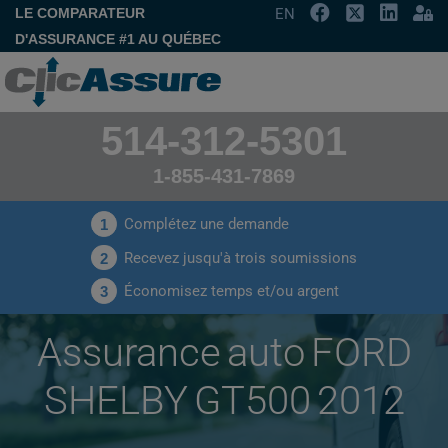
LE COMPARATEUR
EN
D'ASSURANCE #1 AU QUÉBEC
514-312-5301
1-855-431-7869
Complétez une demande
1
Recevez jusqu'à trois soumissions
2
Économisez temps et/ou argent
3
Assurance auto FORD
SHELBY GT500 2012