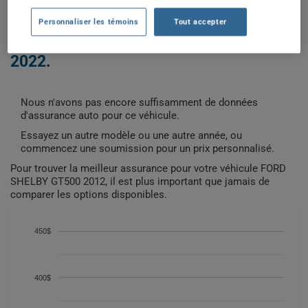
Personnaliser les témoins
Tout accepter
COÛTS D'ASSURANCE AUTO FORD
SHELBY GT500 2012 DEPUIS
2022.
Nous n'avons pas encore suffisamment de données
d'assurance auto pour ce véhicule.
Essayez un autre modèle ou une autre année, ou
commencez une soumission pour un prix personnalisé.
Pour trouver la meilleur assurance pour votre véhicule FORD
SHELBY GT500 2012, il est plus important que jamais de
comparer les options disponibles.
450$
400$