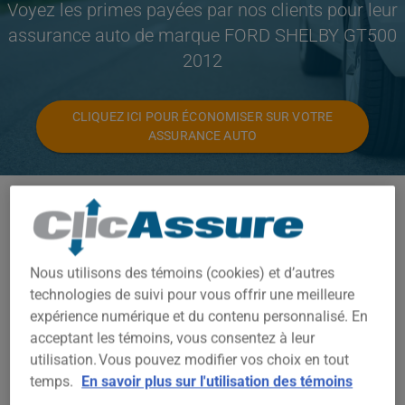
Voyez les primes payées par nos clients pour leur
assurance auto de marque FORD SHELBY GT500
2012
CLIQUEZ ICI POUR ÉCONOMISER SUR VOTRE
ASSURANCE AUTO
Modèles disponibles
SHELBY GT500
Nous utilisons des témoins (cookies) et d’autres
Année
technologies de suivi pour vous offrir une meilleure
2012
expérience numérique et du contenu personnalisé. En
acceptant les témoins, vous consentez à leur
Villes
utilisation. Vous pouvez modifier vos choix en tout
TOUTES LES VILLES
temps.
En savoir plus sur l'utilisation des témoins