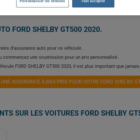
Personnaliser les témoins
Tout accepter
2020
TOUTES LES VIL
TO FORD SHELBY GT500 2020.
ées d'assurance auto pour ce véhicule.
ou commencez une soumission pour un prix personnalisé.
véhicule FORD SHELBY GT500 2020, il est plus important que jamais
UNE ASSURANCE À BAS PRIX POUR VOTRE FORD SHELBY G
NTS SUR LES VOITURES FORD SHELBY GT