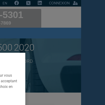
CONNEXION
EN
-5301
-7869
500 2020
o de marque FORD
our vous
n acceptant
choix en