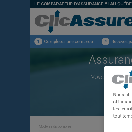
LE COMPARATEUR D'ASSURANCE #1 AU QUÉB
Complétez une demande
Recevez j
1
2
Assuran
Voyez les prime
Nous util
offrir u
les témoi
tout tem
Modèles disponibles