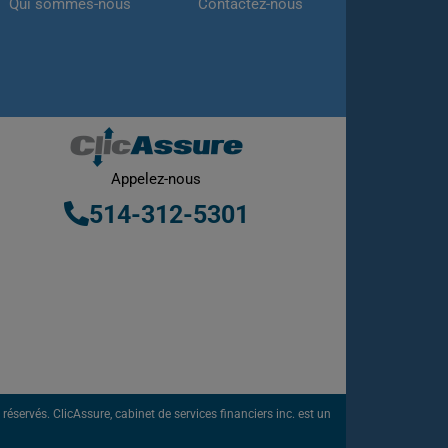
Qui sommes-nous
Contactez-nous
Appelez-nous
514-312-5301
éservés. ClicAssure, cabinet de services financiers inc. est un