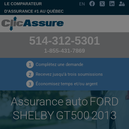
LE COMPARATEUR
EN
D'ASSURANCE #1 AU QUÉBEC
514-312-5301
1-855-431-7869
Complétez une demande
1
Recevez jusqu'à trois soumissions
2
Économisez temps et/ou argent
3
Assurance auto FORD
SHELBY GT500 2013