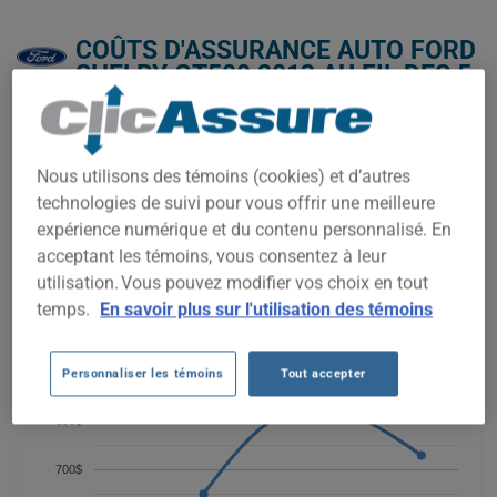
COÛTS D'ASSURANCE AUTO FORD
SHELBY GT500 2013 AU FIL DES 5
DERNIÈRES ANNÉES.
Nous n'avons pas encore suffisamment de données
Nous utilisons des témoins (cookies) et d’autres
d'assurance auto pour ce véhicule.
technologies de suivi pour vous offrir une meilleure
Essayez un autre modèle ou une autre année, ou
expérience numérique et du contenu personnalisé. En
commencez une soumission pour un prix personnalisé.
acceptant les témoins, vous consentez à leur
Pour trouver la meilleur assurance pour votre véhicule FORD
utilisation. Vous pouvez modifier vos choix en tout
SHELBY GT500 2013, il est plus important que jamais de
temps.
En savoir plus sur l'utilisation des témoins
comparer les options disponibles.
900$
Personnaliser les témoins
Tout accepter
800$
700$