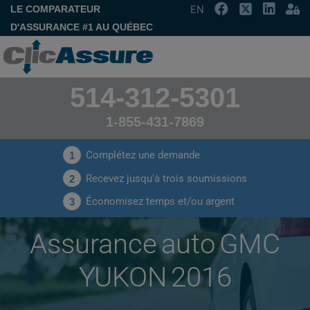
LE COMPARATEUR
EN
D'ASSURANCE #1 AU QUÉBEC
514-312-5301
1-855-431-7869
Complétez une demande
1
Recevez jusqu'à trois soumissions
2
Économisez temps et/ou argent
3
Assurance auto GMC
YUKON 2016