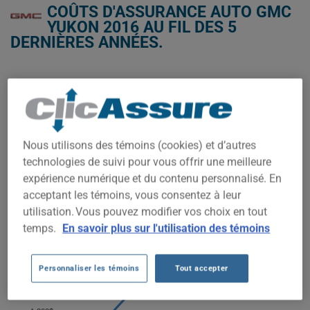
COÛTS D'ASSURANCE AUTO GMC
YUKON 2016 AU FIL DES 5
DERNIÈRES ANNÉES.
Nous n'avons pas encore suffisamment de données
d'assurance auto pour ce véhicule.
Essayez un autre modèle ou une autre année, ou
commencez une soumission pour un prix personnalisé.
Nous utilisons des témoins (cookies) et d’autres
Pour trouver la meilleur assurance pour votre véhicule GMC
technologies de suivi pour vous offrir une meilleure
YUKON 2016, il est plus important que jamais de comparer les
options disponibles.
expérience numérique et du contenu personnalisé. En
acceptant les témoins, vous consentez à leur
utilisation. Vous pouvez modifier vos choix en tout
1 400$
temps.
En savoir plus sur l'utilisation des témoins
1 300$
Personnaliser les témoins
Tout accepter