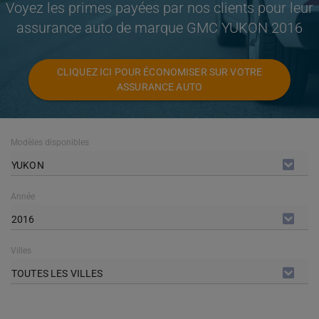
Voyez les primes payées par nos clients pour leur
assurance auto de marque GMC YUKON 2016
CLIQUEZ ICI POUR ÉCONOMISER SUR VOTRE
ASSURANCE AUTO
Modèles disponibles
YUKON
Année
2016
Villes
TOUTES LES VILLES