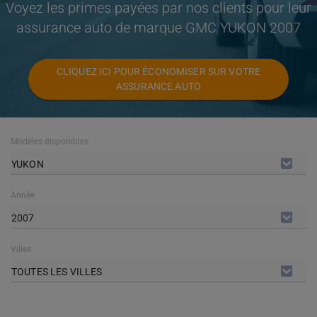
Voyez les primes payées par nos clients pour leur
assurance auto de marque GMC YUKON 2007
CLIQUEZ ICI POUR ÉCONOMISER SUR VOTRE
ASSURANCE AUTO
Modèles disponibles
YUKON
Année
2007
Villes
TOUTES LES VILLES