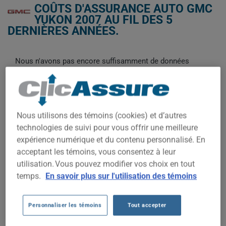
COÛTS D'ASSURANCE AUTO GMC
YUKON 2007 AU FIL DES 5
DERNIÈRES ANNÉES.
Nous n'avons pas encore suffisamment de données
d'assurance auto pour ce véhicule.
Essayez un autre modèle ou une autre année, ou
commencez une soumission pour un prix personnalisé.
Pour trouver la meilleur assurance pour votre véhicule GMC
Nous utilisons des témoins (cookies) et d’autres
YUKON 2007, il est plus important que jamais de comparer les
technologies de suivi pour vous offrir une meilleure
options disponibles.
expérience numérique et du contenu personnalisé. En
acceptant les témoins, vous consentez à leur
utilisation. Vous pouvez modifier vos choix en tout
temps.
En savoir plus sur l'utilisation des témoins
600$
Personnaliser les témoins
Tout accepter
400$