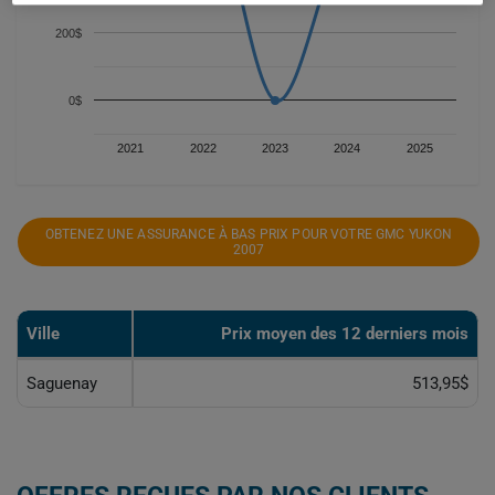
200$
0$
2021
2022
2023
2024
2025
OBTENEZ UNE ASSURANCE À BAS PRIX POUR VOTRE GMC YUKON
2007
Ville
Prix ​​moyen des 12 derniers mois
Saguenay
513,95$