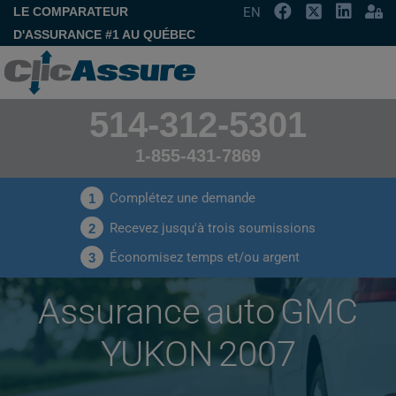
LE COMPARATEUR
EN
D'ASSURANCE #1 AU QUÉBEC
514-312-5301
1-855-431-7869
Complétez une demande
1
Recevez jusqu'à trois soumissions
2
Économisez temps et/ou argent
3
Assurance auto GMC
YUKON 2007