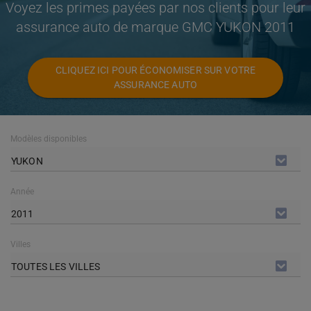
Voyez les primes payées par nos clients pour leur
assurance auto de marque GMC YUKON 2011
CLIQUEZ ICI POUR ÉCONOMISER SUR VOTRE
ASSURANCE AUTO
Modèles disponibles
YUKON
Année
2011
Villes
TOUTES LES VILLES