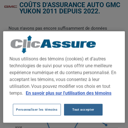
COÛTS D'ASSURANCE AUTO GMC
YUKON 2011 DEPUIS 2022.
Nous n'avons pas encore suffisamment de données
d'assurance auto pour ce véhicule.
Essayez un autre modèle ou une autre année, ou
commencez une soumission pour un prix personnalisé.
Pour trouver la meilleur assurance pour votre véhicule GMC
Nous utilisons des témoins (cookies) et d’autres
YUKON 2011, il est plus important que jamais de comparer les
technologies de suivi pour vous offrir une meilleure
options disponibles.
expérience numérique et du contenu personnalisé. En
acceptant les témoins, vous consentez à leur
utilisation. Vous pouvez modifier vos choix en tout
1 200$
temps.
En savoir plus sur l'utilisation des témoins
1 000$
Personnaliser les témoins
Tout accepter
800$