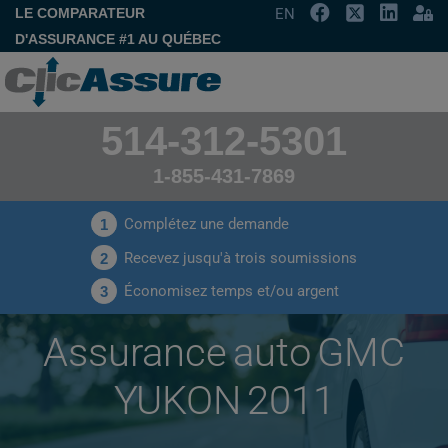
LE COMPARATEUR
EN
D'ASSURANCE #1 AU QUÉBEC
514-312-5301
1-855-431-7869
Complétez une demande
1
Recevez jusqu'à trois soumissions
2
Économisez temps et/ou argent
3
Assurance auto GMC
YUKON 2011