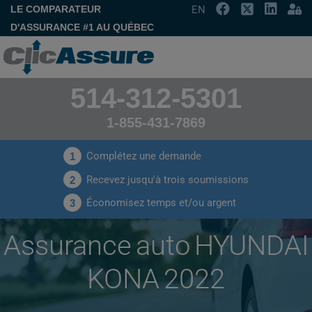
LE COMPARATEUR
EN
D'ASSURANCE #1 AU QUÉBEC
514-312-5301
1-855-431-7869
Complétez une demande
1
Recevez jusqu'à trois soumissions
2
Économisez temps et/ou argent
3
Assurance auto HYUNDAI
KONA 2022