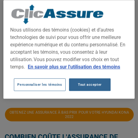
2 250$
2 000$
Nous utilisons des témoins (cookies) et d’autres
technologies de suivi pour vous offrir une meilleure
1 750$
expérience numérique et du contenu personnalisé. En
acceptant les témoins, vous consentez à leur
1 500$
utilisation. Vous pouvez modifier vos choix en tout
temps.
En savoir plus sur l'utilisation des témoins
1 250$
Personnaliser les témoins
Tout accepter
2021
2022
2023
2024
2025
2026
OBTENEZ UNE ASSURANCE À BAS PRIX POUR VOTRE HYUNDAI KONA
2022
COMBIEN COÛTE L'ASSURANCE DE