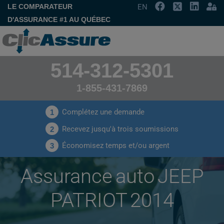
LE COMPARATEUR
EN
D'ASSURANCE #1 AU QUÉBEC
514-312-5301
1-855-431-7869
Complétez une demande
1
Recevez jusqu'à trois soumissions
2
Économisez temps et/ou argent
3
Assurance auto JEEP
PATRIOT 2014