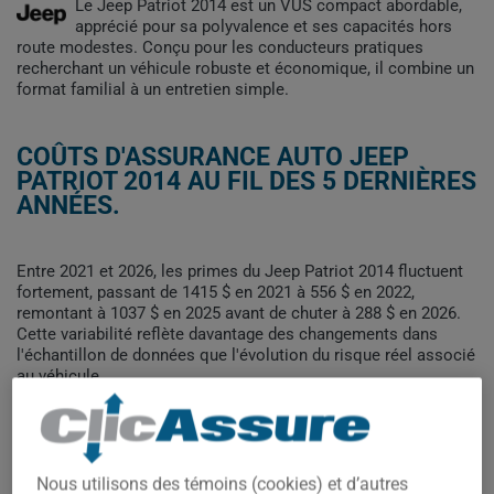
Le Jeep Patriot 2014 est un VUS compact abordable,
apprécié pour sa polyvalence et ses capacités hors
route modestes. Conçu pour les conducteurs pratiques
recherchant un véhicule robuste et économique, il combine un
format familial à un entretien simple.
COÛTS D'ASSURANCE AUTO JEEP
PATRIOT 2014 AU FIL DES 5 DERNIÈRES
ANNÉES.
Entre 2021 et 2026, les primes du Jeep Patriot 2014 fluctuent
fortement, passant de 1415 $ en 2021 à 556 $ en 2022,
remontant à 1037 $ en 2025 avant de chuter à 288 $ en 2026.
Cette variabilité reflète davantage des changements dans
l'échantillon de données que l'évolution du risque réel associé
au véhicule.
Pour trouver la meilleur assurance pour votre véhicule JEEP
PATRIOT 2014, il est plus important que jamais de comparer
les options disponibles.
Nous utilisons des témoins (cookies) et d’autres