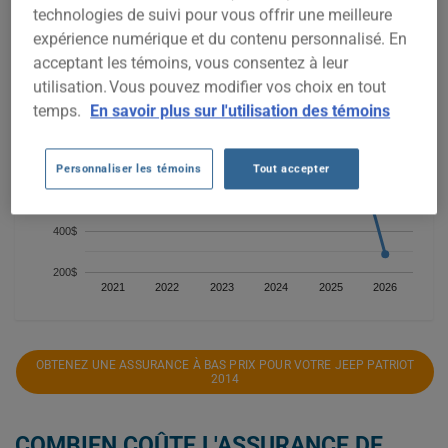
technologies de suivi pour vous offrir une meilleure
1 400$
expérience numérique et du contenu personnalisé. En
acceptant les témoins, vous consentez à leur
1 200$
utilisation. Vous pouvez modifier vos choix en tout
temps.
En savoir plus sur l'utilisation des témoins
1 000$
800$
Personnaliser les témoins
Tout accepter
600$
400$
200$
2021
2022
2023
2024
2025
2026
OBTENEZ UNE ASSURANCE À BAS PRIX POUR VOTRE JEEP PATRIOT
2014
COMBIEN COÛTE L'ASSURANCE DE