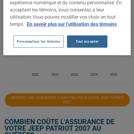
expérience numérique et du contenu personnalisé. En
500$
acceptant les témoins, vous consentez à leur
utilisation. Vous pouvez modifier vos choix en tout
temps.
En savoir plus sur l'utilisation des témoins
400$
Personnaliser les témoins
Tout accepter
300$
2021
2022
2023
2024
2025
OBTENEZ UNE ASSURANCE À BAS PRIX POUR VOTRE JEEP PATRIOT
2007
COMBIEN COÛTE L'ASSURANCE DE
VOTRE JEEP PATRIOT 2007 AU