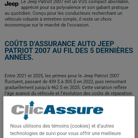
Le Jeep Patriot 2007 est un VUS compact abordable,
apprécié pour sa polyvalence et son gabarit pratique
au quotidien. Conçu pour les conducteurs recherchant un
véhicule robuste à entretien simple, il reste un choix
économique sur le marché de l'occasion.
COÛTS D'ASSURANCE AUTO JEEP
PATRIOT 2007 AU FIL DES 5 DERNIÈRES
ANNÉES.
Entre 2021 et 2025, les primes pour le Jeep Patriot 2007
fluctuent, passant de 439 $ à 305 $ en 2022, puis remontant
graduellement jusqu'à 462 $ en 2025. Cette variation reflète
l'âge avancé du véhicule et l'évolution des coûts de réparation.
Pour trouver la meilleur assurance pour votre véhicule JEEP
PATRIOT 2007, il est plus important que jamais de comparer
les options disponibles.
Nous utilisons des témoins (cookies) et d’autres
technologies de suivi pour vous offrir une meilleure