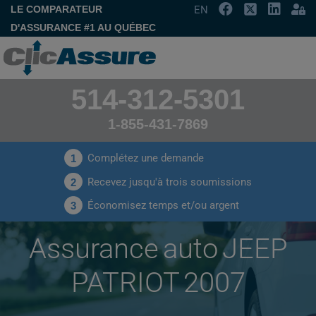
LE COMPARATEUR
EN
D'ASSURANCE #1 AU QUÉBEC
514-312-5301
1-855-431-7869
Complétez une demande
1
Recevez jusqu'à trois soumissions
2
Économisez temps et/ou argent
3
Assurance auto JEEP
PATRIOT 2007