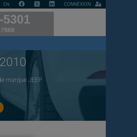
CONNEXION
EN
-5301
-7869
 2010
 de marque JEEP