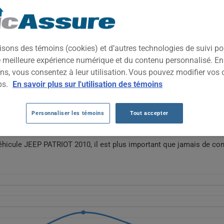
2010
TOUTES LES VIL
t abordable, apprécié pour sa polyvalence et son allure robuste in
isons des témoins (cookies) et d’autres technologies de suivi p
n, il séduit les conducteurs à la recherche d'un véhicule pratique e
ne meilleure expérience numérique et du contenu personnalisé. E
ns, vous consentez à leur utilisation. Vous pouvez modifier vos 
EP PATRIOT 2010 AU FIL DES 5 DERNIÈR
ps.
En savoir plus sur l'utilisation des témoins
ep Patriot 2010 fluctue sans tendance linéaire claire, passant de 6
Personnaliser les témoins
Tout accepter
 en 2022 et 575 $ en 2023. L'âge avancé du véhicule et la baisse d
riode.
véhicule JEEP PATRIOT 2010, il est plus important que jamais de co