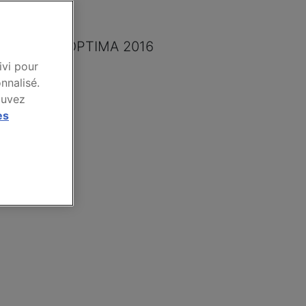
 2016
 marque KIA OPTIMA 2016
ivi pour
nnalisé.
ouvez
es