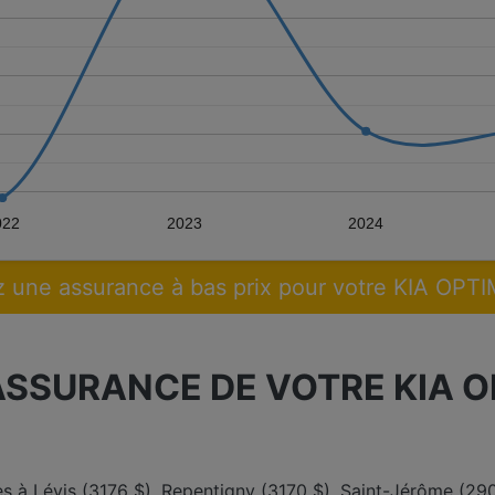
022
2023
2024
 une assurance à bas prix pour votre KIA OPT
ASSURANCE DE VOTRE KIA O
es à Lévis (3176 $), Repentigny (3170 $), Saint-Jérôme (290