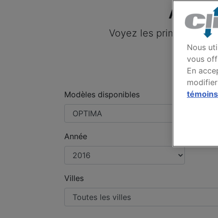
Assu
Voyez les primes payée
Nous uti
vous off
En accep
modifier
témoins
Modèles disponibles
Année
Villes