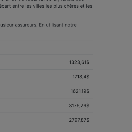
art entre les villes les plus chères et les
usieur assureurs. En utilisant notre
Prix ​​moyen des 12 derniers mois
1323,61$
1718,4$
1621,19$
3176,26$
2797,87$