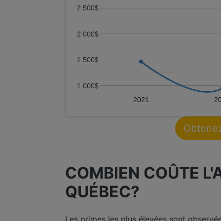
2 500$
2 000$
1 500$
1 000$
2021
2
Obtenez
COMBIEN COÛTE L'
QUÉBEC?
Les primes les plus élevées sont observé