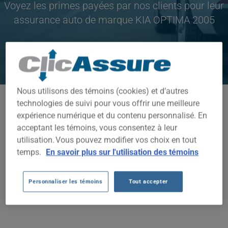
Voyez les primes payées par nos clients pour leur
assurance auto de marque KIA OPTIMA 2005
CLIQUEZ ICI POUR ÉCONOMISER SUR VOTRE
ASSURANCE AUTO
Nous utilisons des témoins (cookies) et d’autres
Modèles disponibles
technologies de suivi pour vous offrir une meilleure
expérience numérique et du contenu personnalisé. En
OPTIMA
acceptant les témoins, vous consentez à leur
utilisation. Vous pouvez modifier vos choix en tout
Année
temps.
En savoir plus sur l'utilisation des témoins
2005
Villes
Personnaliser les témoins
Tout accepter
TOUTES LES VILLES