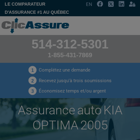
LE COMPARATEUR
EN
D'ASSURANCE #1 AU QUÉBEC
514-312-5301
1-855-431-7869
Complétez une demande
1
Recevez jusqu'à trois soumissions
2
Économisez temps et/ou argent
3
Assurance auto KIA
OPTIMA 2005