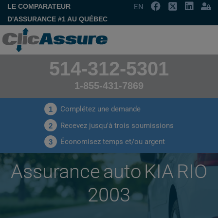
LE COMPARATEUR
EN
D'ASSURANCE #1 AU QUÉBEC
514-312-5301
1-855-431-7869
Complétez une demande
1
Recevez jusqu'à trois soumissions
2
Économisez temps et/ou argent
3
Assurance auto KIA RIO
2003