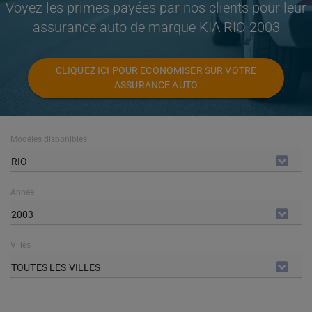
Voyez les primes payées par nos clients pour leur
assurance auto de marque KIA RIO 2003
CLIQUEZ ICI POUR ÉCONOMISER SUR VOTRE
ASSURANCE AUTO
Modèles disponibles
RIO
Année
2003
Villes
TOUTES LES VILLES