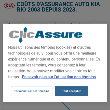
COÛTS D'ASSURANCE AUTO KIA
RIO 2003 DEPUIS 2023.
Nous n'avons pas encore suffisamment de données
d'assurance auto pour ce véhicule.
Essayez un autre modèle ou une autre année, ou
commencez une soumission pour un prix personnalisé.
Nous utilisons des témoins (cookies) et d’autres
Pour trouver la meilleur assurance pour votre véhicule KIA RIO
2003, il est plus important que jamais de comparer les options
technologies de suivi pour vous offrir une meilleure
disponibles.
expérience numérique et du contenu personnalisé. En
acceptant les témoins, vous consentez à leur
utilisation. Vous pouvez modifier vos choix en tout
600$
temps.
En savoir plus sur l'utilisation des témoins
500$
Personnaliser les témoins
Tout accepter
400$