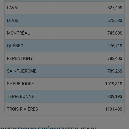
LAVAL
527,49$
LÉVIS
672,53$
MONTRÉAL
745,80$
QUÉBEC
476,71$
REPENTIGNY
782,40$
SAINT-JÉRÔME
789,26$
SHERBROOKE
1019,81$
TERREBONNE
309,19$
TROIS-RIVIÈRES
1191,48$