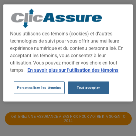
800$
Nous utilisons des témoins (cookies) et d’autres
technologies de suivi pour vous offrir une meilleure
700$
expérience numérique et du contenu personnalisé. En
acceptant les témoins, vous consentez à leur
600$
utilisation. Vous pouvez modifier vos choix en tout
temps.
En savoir plus sur l'utilisation des témoins
500$
Personnaliser les témoins
Tout accepter
2021
2022
2023
2024
2025
2026
OBTENEZ UNE ASSURANCE À BAS PRIX POUR VOTRE KIA SORENTO
2014