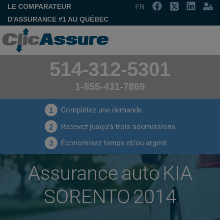
LE COMPARATEUR
EN
D'ASSURANCE #1 AU QUÉBEC
514-312-5301
1-855-431-7869
Complétez une demande
1
Recevez jusqu'à trois soumissions
2
Économisez temps et/ou argent
3
Assurance auto KIA
SORENTO 2014