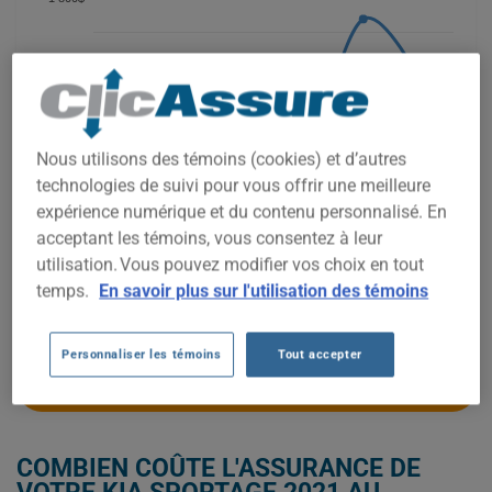
1 600$
1 400$
Nous utilisons des témoins (cookies) et d’autres
technologies de suivi pour vous offrir une meilleure
1 200$
expérience numérique et du contenu personnalisé. En
acceptant les témoins, vous consentez à leur
utilisation. Vous pouvez modifier vos choix en tout
1 000$
temps.
En savoir plus sur l'utilisation des témoins
2021
2022
2023
2024
2025
2026
Personnaliser les témoins
Tout accepter
OBTENEZ UNE ASSURANCE À BAS PRIX POUR VOTRE KIA SPORTAGE
2021
COMBIEN COÛTE L'ASSURANCE DE