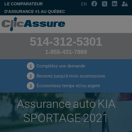
LE COMPARATEUR
EN
D'ASSURANCE #1 AU QUÉBEC
514-312-5301
1-855-431-7869
Complétez une demande
1
Recevez jusqu'à trois soumissions
2
Économisez temps et/ou argent
3
Assurance auto KIA
SPORTAGE 2021