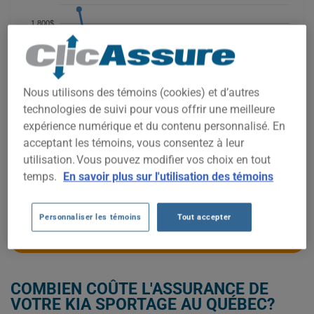
1 800$
1 600$
Nous utilisons des témoins (cookies) et d’autres
1 400$
technologies de suivi pour vous offrir une meilleure
expérience numérique et du contenu personnalisé. En
1 200$
acceptant les témoins, vous consentez à leur
utilisation. Vous pouvez modifier vos choix en tout
1 000$
temps.
En savoir plus sur l'utilisation des témoins
2021
2022
2023
2024
2025
2026
Personnaliser les témoins
Tout accepter
OBTENEZ UNE ASSURANCE À BAS PRIX POUR VOTRE KIA SPORTAGE
COMBIEN COÛTE L'ASSURANCE DE
VOTRE KIA SPORTAGE AU QUÉBEC?