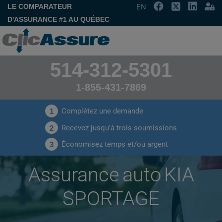
LE COMPARATEUR
EN
D'ASSURANCE #1 AU QUÉBEC
514-312-5301
1-855-431-7869
Complétez une demande
1
Recevez jusqu'à trois soumissions
2
Économisez temps et/ou argent
3
Assurance auto KIA
SPORTAGE