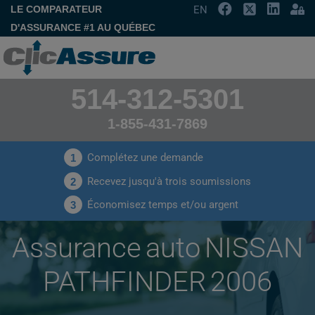
LE COMPARATEUR
EN
D'ASSURANCE #1 AU QUÉBEC
514-312-5301
1-855-431-7869
Complétez une demande
1
Recevez jusqu'à trois soumissions
2
Économisez temps et/ou argent
3
Assurance auto NISSAN
PATHFINDER 2006