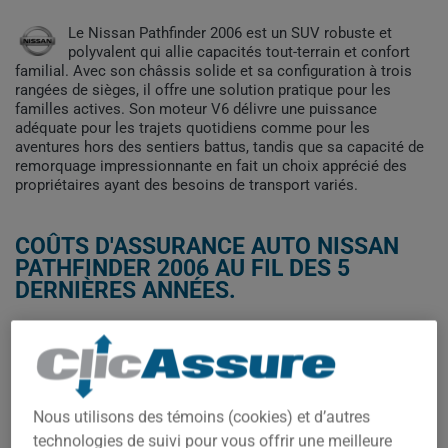
Le Nissan Pathfinder 2006 est un SUV robuste et
polyvalent qui allie capacités tout-terrain et confort
familial. Avec son châssis solide et sa configuration à trois
rangées de sièges, il offre une solution pratique pour les
familles actives. Son moteur V6 délivre une puissance
adéquate pour les trajets quotidiens comme pour les
aventures hors des sentiers battus, tandis que sa capacité de
remorquage impressionnante en fait un choix apprécié des
propriétaires ayant des besoins de transport variés.
COÛTS D'ASSURANCE AUTO NISSAN
PATHFINDER 2006 AU FIL DES 5
DERNIÈRES ANNÉES.
Les primes d'assurance pour le Nissan Pathfinder 2006
montrent une fluctuation notable entre 2023 et 2025. Après
avoir doublé de 384 $ à 769 $ entre 2023 et 2024, les coûts
chutent considérablement à 201 $ en 2025, suggérant peut-être
Nous utilisons des témoins (cookies) et d’autres
une réévaluation du risque pour ce modèle vieillissant.
technologies de suivi pour vous offrir une meilleure