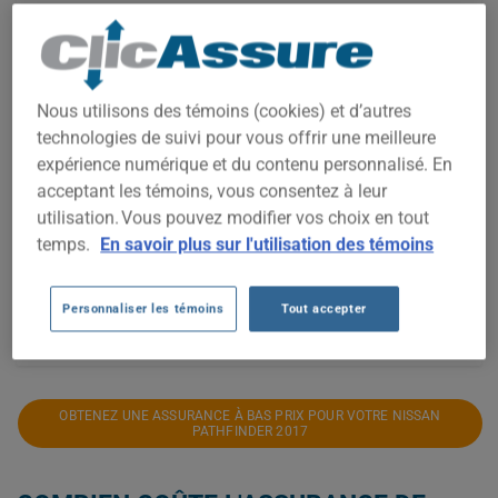
1 500$
Nous utilisons des témoins (cookies) et d’autres
1 400$
technologies de suivi pour vous offrir une meilleure
expérience numérique et du contenu personnalisé. En
1 300$
acceptant les témoins, vous consentez à leur
utilisation. Vous pouvez modifier vos choix en tout
1 200$
temps.
En savoir plus sur l'utilisation des témoins
1 100$
Personnaliser les témoins
Tout accepter
2021
2022
2023
2024
2025
2026
OBTENEZ UNE ASSURANCE À BAS PRIX POUR VOTRE NISSAN
PATHFINDER 2017