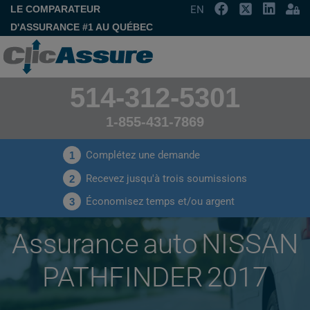
LE COMPARATEUR
EN
D'ASSURANCE #1 AU QUÉBEC
514-312-5301
1-855-431-7869
Complétez une demande
1
Recevez jusqu'à trois soumissions
2
Économisez temps et/ou argent
3
Assurance auto NISSAN
PATHFINDER 2017