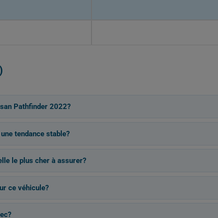
)
ssan Pathfinder 2022?
 une tendance stable?
lle le plus cher à assurer?
ur ce véhicule?
bec?