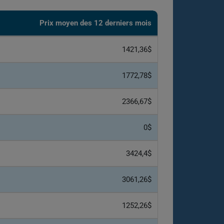
Prix ​​moyen des 12 derniers mois
1421,36$
1772,78$
2366,67$
0$
3424,4$
3061,26$
1252,26$