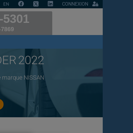
CONNEXION
EN
-5301
-7869
DER 2022
 de marque NISSAN