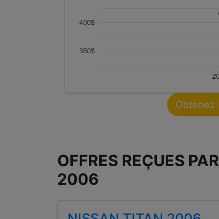
400$
350$
2
Obtenez 
OFFRES REÇUES PAR
2006
NISSAN TITAN 2006