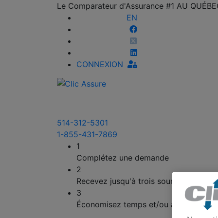
Le Comparateur d'Assurance #1 AU QUÉB
EN
CONNEXION
514-312-5301
1-855-431-7869
1
Complétez une demande
2
Recevez jusqu'à trois soumissions
3
Économisez temps et/ou argent