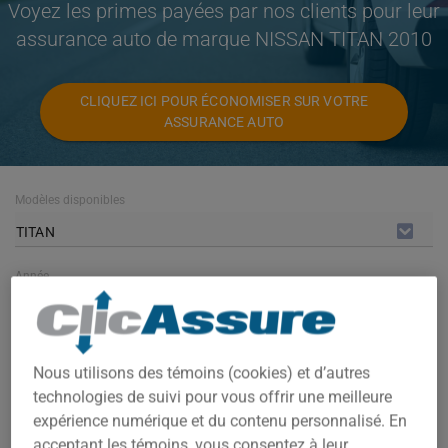
Voyez les primes payées par nos clients pour leur
assurance auto de marque NISSAN TITAN 2010
CLIQUEZ ICI POUR ÉCONOMISER SUR VOTRE
ASSURANCE AUTO
Modèles disponibles
TITAN
Année
2010
Villes
Nous utilisons des témoins (cookies) et d’autres
TOUTES LES VILLES
technologies de suivi pour vous offrir une meilleure
expérience numérique et du contenu personnalisé. En
acceptant les témoins, vous consentez à leur