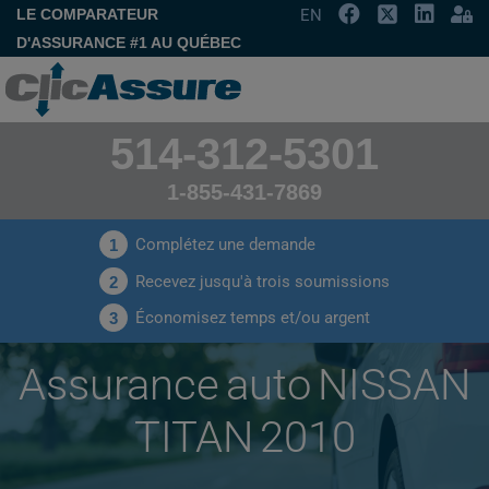
LE COMPARATEUR
EN
D'ASSURANCE #1 AU QUÉBEC
514-312-5301
1-855-431-7869
Complétez une demande
1
Recevez jusqu'à trois soumissions
2
Économisez temps et/ou argent
3
Assurance auto NISSAN
TITAN 2010