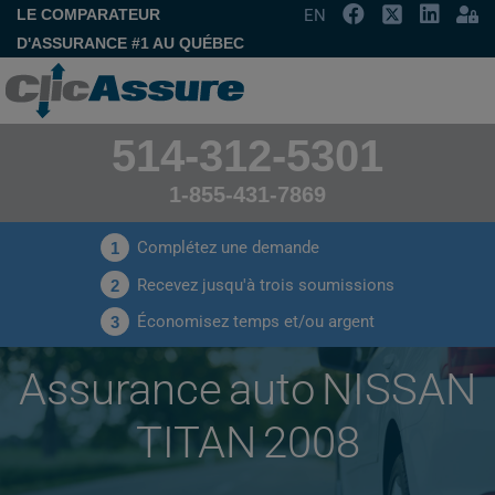
LE COMPARATEUR
EN
D'ASSURANCE #1 AU QUÉBEC
514-312-5301
1-855-431-7869
Complétez une demande
1
Recevez jusqu'à trois soumissions
2
Économisez temps et/ou argent
3
Assurance auto NISSAN
TITAN 2008