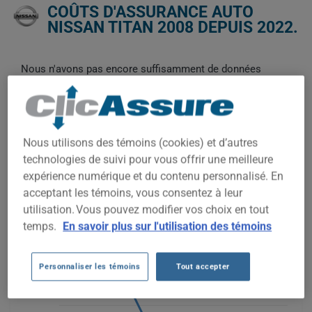
COÛTS D'ASSURANCE AUTO
NISSAN TITAN 2008 DEPUIS 2022.
Nous n'avons pas encore suffisamment de données
d'assurance auto pour ce véhicule.
Essayez un autre modèle ou une autre année, ou
commencez une soumission pour un prix personnalisé.
Pour trouver la meilleur assurance pour votre véhicule NISSAN
Nous utilisons des témoins (cookies) et d’autres
TITAN 2008, il est plus important que jamais de comparer les
technologies de suivi pour vous offrir une meilleure
options disponibles.
expérience numérique et du contenu personnalisé. En
acceptant les témoins, vous consentez à leur
utilisation. Vous pouvez modifier vos choix en tout
1 200$
temps.
En savoir plus sur l'utilisation des témoins
1 000$
Personnaliser les témoins
Tout accepter
800$