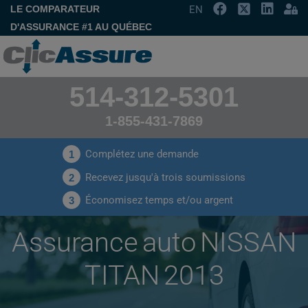
LE COMPARATEUR
EN
D'ASSURANCE #1 AU QUÉBEC
514-312-5301
1-855-431-7869
Complétez une demande
1
Recevez jusqu'à trois soumissions
2
Économisez temps et/ou argent
3
Assurance auto NISSAN
TITAN 2013