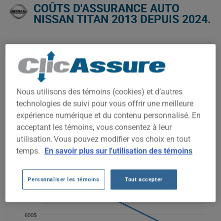
COÛTS D'ASSURANCE AUTO
NISSAN TITAN 2013 DEPUIS 2024.
Nous n'avons pas encore suffisamment de données
d'assurance auto pour ce véhicule.
Essayez un autre modèle ou une autre année, ou
commencez une soumission pour un prix personnalisé.
Nous utilisons des témoins (cookies) et d’autres
Pour trouver la meilleur assurance pour votre véhicule NISSAN
technologies de suivi pour vous offrir une meilleure
TITAN 2013, il est plus important que jamais de comparer les
options disponibles.
expérience numérique et du contenu personnalisé. En
acceptant les témoins, vous consentez à leur
utilisation. Vous pouvez modifier vos choix en tout
750$
temps.
En savoir plus sur l'utilisation des témoins
700$
Personnaliser les témoins
Tout accepter
650$
600$