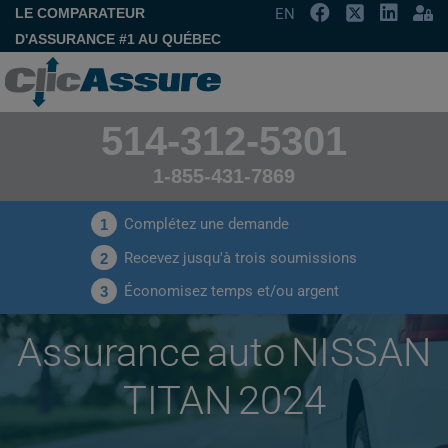
LE COMPARATEUR
EN
D'ASSURANCE #1 AU QUÉBEC
514-312-5301
1-855-431-7869
Complétez une demande
1
Recevez jusqu'à trois soumissions
2
Économisez temps et/ou argent
3
Assurance auto NISSAN
TITAN 2024