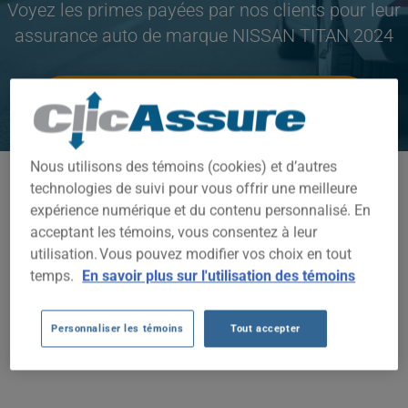
Voyez les primes payées par nos clients pour leur
assurance auto de marque NISSAN TITAN 2024
CLIQUEZ ICI POUR ÉCONOMISER SUR VOTRE
ASSURANCE AUTO
Nous utilisons des témoins (cookies) et d’autres
Modèles disponibles
technologies de suivi pour vous offrir une meilleure
expérience numérique et du contenu personnalisé. En
TITAN
acceptant les témoins, vous consentez à leur
Année
utilisation. Vous pouvez modifier vos choix en tout
temps.
En savoir plus sur l'utilisation des témoins
2024
Villes
Personnaliser les témoins
Tout accepter
TOUTES LES VILLES