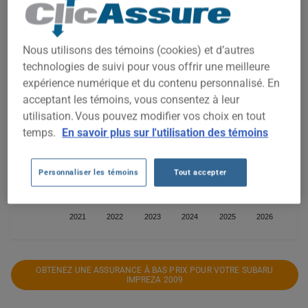
Nous utilisons des témoins (cookies) et d’autres
800$
technologies de suivi pour vous offrir une meilleure
expérience numérique et du contenu personnalisé. En
acceptant les témoins, vous consentez à leur
600$
utilisation. Vous pouvez modifier vos choix en tout
temps.
En savoir plus sur l'utilisation des témoins
400$
Personnaliser les témoins
Tout accepter
2021
2022
2023
2024
2025
2026
OBTENEZ UNE ASSURANCE À BAS PRIX POUR VOTRE SUBARU
IMPREZA 2009