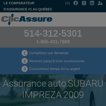
LE COMPARATEUR
EN
D'ASSURANCE #1 AU QUÉBEC
514-312-5301
1-855-431-7869
Complétez une demande
1
Recevez jusqu'à trois soumissions
2
Économisez temps et/ou argent
3
Assurance auto SUBARU
IMPREZA 2009