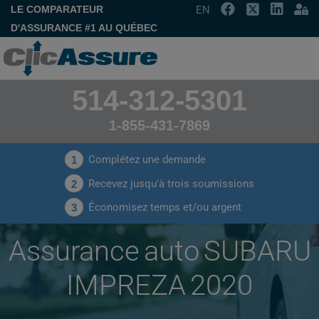
LE COMPARATEUR
EN
D'ASSURANCE #1 AU QUÉBEC
514-312-5301
1-855-431-7869
Complétez une demande
1
Recevez jusqu'à trois soumissions
2
Économisez temps et/ou argent
3
Assurance auto SUBARU
IMPREZA 2020