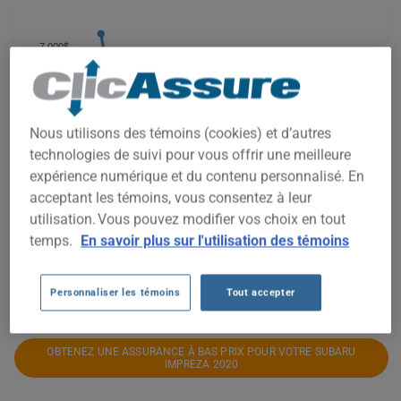
7 000$
6 000$
5 000$
Nous utilisons des témoins (cookies) et d’autres
technologies de suivi pour vous offrir une meilleure
4 000$
expérience numérique et du contenu personnalisé. En
acceptant les témoins, vous consentez à leur
3 000$
utilisation. Vous pouvez modifier vos choix en tout
2 000$
temps.
En savoir plus sur l'utilisation des témoins
1 000$
2021
2022
2023
2024
2025
2026
Personnaliser les témoins
Tout accepter
OBTENEZ UNE ASSURANCE À BAS PRIX POUR VOTRE SUBARU
IMPREZA 2020