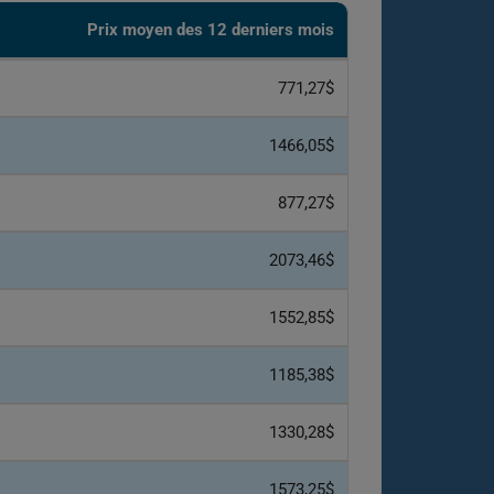
Prix ​​moyen des 12 derniers mois
771,27$
1466,05$
877,27$
2073,46$
1552,85$
1185,38$
1330,28$
1573,25$