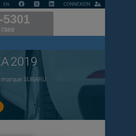
CONNEXION
EN
-5301
-7869
ZA 2019
 de marque SUBARU