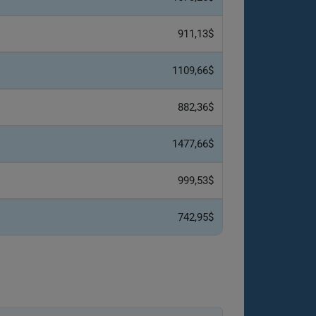
911,13$
1109,66$
882,36$
1477,66$
999,53$
742,95$