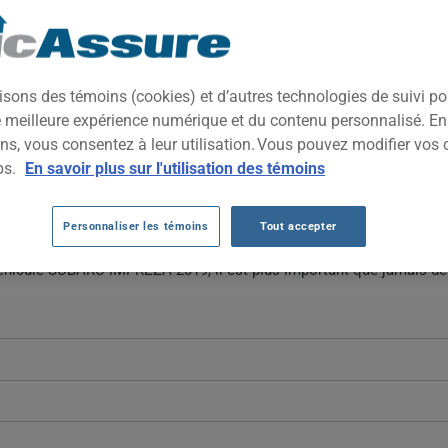
2019
TOUTES LES VIL
ompacte à traction intégrale de série, reconnue pour sa tenue de rou
isons des témoins (cookies) et d’autres technologies de suivi p
lyvalente, capable d'affronter les routes québécoises en toute sais
ne meilleure expérience numérique et du contenu personnalisé. E
ns, vous consentez à leur utilisation. Vous pouvez modifier vos 
BARU IMPREZA 2019 AU FIL DES 5 DERN
ps.
En savoir plus sur l'utilisation des témoins
Impreza 2019 ont fortement diminué, passant de 2538 $ à 1191 $, ap
Personnaliser les témoins
Tout accepter
e demeure à la baisse par rapport au sommet de 2021.
véhicule SUBARU IMPREZA 2019, il est plus important que jamais de