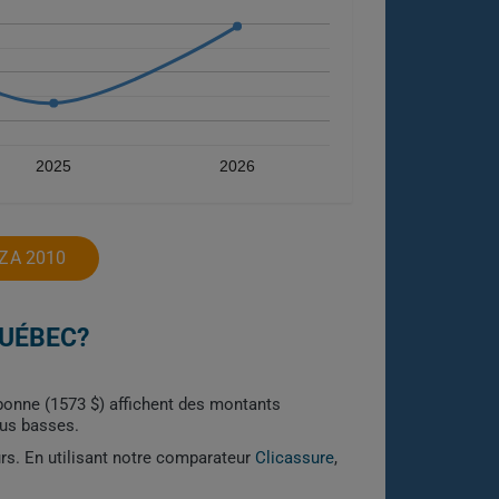
2025
2026
ZA 2010
QUÉBEC?
ebonne (1573 $) affichent des montants
lus basses.
urs. En utilisant notre comparateur
Clicassure
,