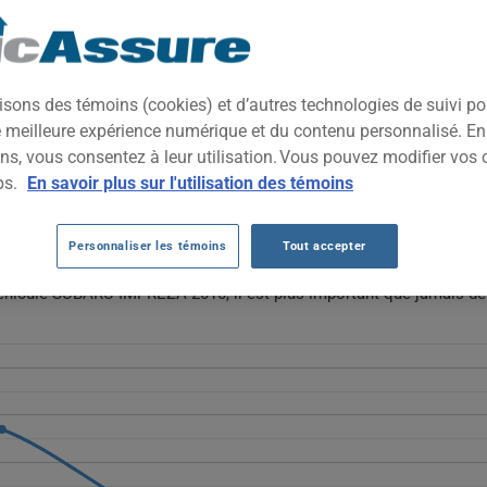
2010
TOUTES LES VIL
 compacte reconnue pour sa transmission intégrale de série et sa fi
isons des témoins (cookies) et d’autres technologies de suivi p
igeantes, elle plaît aux conducteurs recherchant polyvalence et ro
ne meilleure expérience numérique et du contenu personnalisé. E
ns, vous consentez à leur utilisation. Vous pouvez modifier vos 
BARU IMPREZA 2010 AU FIL DES 5 DERN
ps.
En savoir plus sur l'utilisation des témoins
mpreza 2010 diminuent globalement, passant de 952 $ à 537 $, reflét
Personnaliser les témoins
Tout accepter
6, avec une prime moyenne de 695 $.
véhicule SUBARU IMPREZA 2010, il est plus important que jamais de