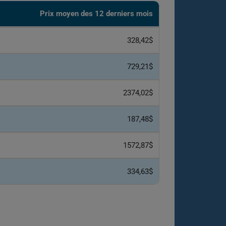
Prix ​​moyen des 12 derniers mois
328,42$
729,21$
2374,02$
187,48$
1572,87$
334,63$