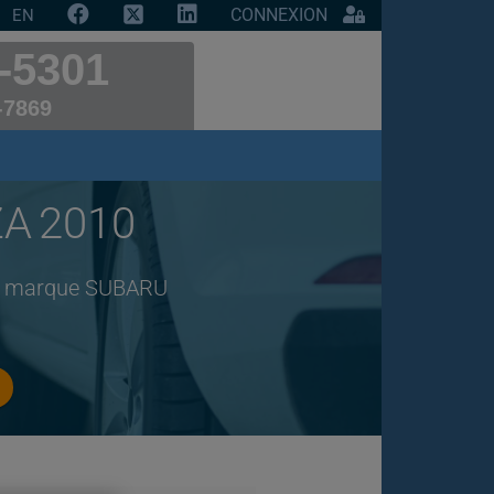
CONNEXION
EN
-5301
-7869
ZA 2010
 de marque SUBARU