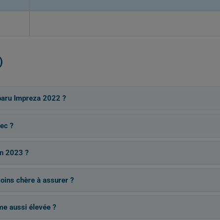
)
baru Impreza 2022 ?
ec ?
en 2023 ?
moins chère à assurer ?
me aussi élevée ?