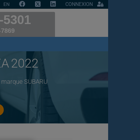
CONNEXION
EN
-5301
-7869
ZA 2022
 de marque SUBARU