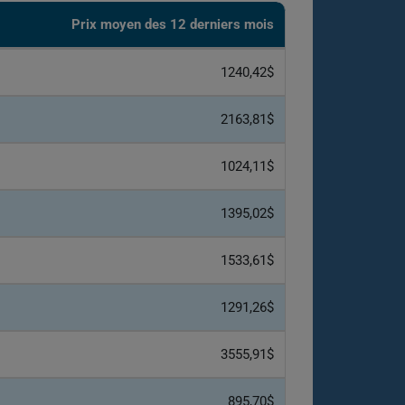
Prix ​​moyen des 12 derniers mois
1240,42$
2163,81$
1024,11$
1395,02$
1533,61$
1291,26$
3555,91$
895,70$