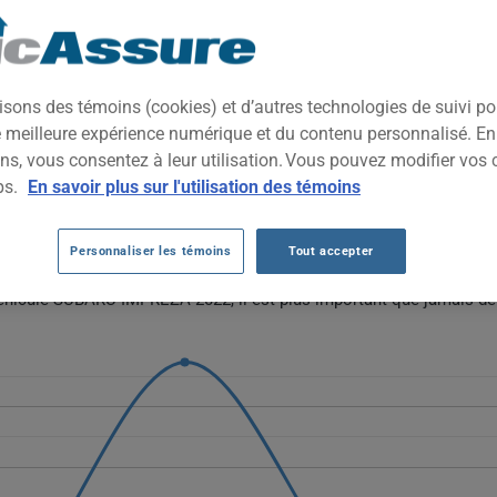
2022
TOUTES LES VIL
compacte à traction intégrale de série, appréciée pour sa tenue de 
isons des témoins (cookies) et d’autres technologies de suivi p
t polyvalence, sécurité et fiabilité au quotidien, sans sacrifier l'a
ne meilleure expérience numérique et du contenu personnalisé. E
ns, vous consentez à leur utilisation. Vous pouvez modifier vos 
BARU IMPREZA 2022 AU FIL DES 5 DERN
ps.
En savoir plus sur l'utilisation des témoins
Subaru Impreza 2022 évolue de 1110 $ à 1415 $, avec une hausse po
Personnaliser les témoins
Tout accepter
024, 1581 $ en 2025). La tendance générale demeure à la hausse mal
véhicule SUBARU IMPREZA 2022, il est plus important que jamais de