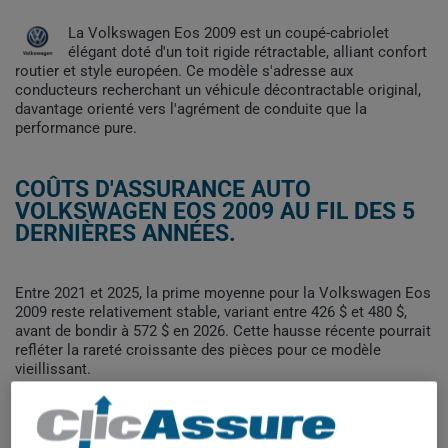
La Volkswagen Eos 2009 est un coupé-cabriolet
élégant doté d'un toit rigide rétractable, alliant confort
routier et style européen. Ce modèle s'adresse aux
conducteurs recherchant un véhicule décontractable original,
davantage orienté vers l'agrément de conduite que la
performance pure.
COÛTS D'ASSURANCE AUTO
VOLKSWAGEN EOS 2009 AU FIL DES 5
DERNIÈRES ANNÉES.
Entre 2021 et 2025, la prime moyenne pour la Volkswagen Eos
2009 reste relativement stable, variant entre 426 $ et 480 $,
avant de bondir à 572 $ en 2026. Cette hausse récente pourrait
refléter la rareté croissante des pièces pour ce modèle
vieillissant.
Pour trouver la meilleur assurance pour votre véhicule
VOLKSWAGEN EOS 2009, il est plus important que jamais de
comparer les options disponibles.