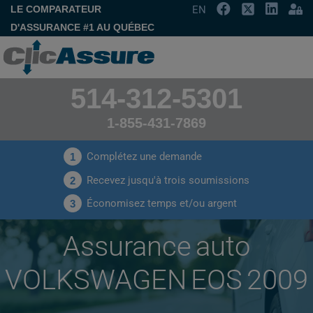
LE COMPARATEUR
EN
D'ASSURANCE #1 AU QUÉBEC
514-312-5301
1-855-431-7869
Complétez une demande
1
Recevez jusqu'à trois soumissions
2
Économisez temps et/ou argent
3
Assurance auto
VOLKSWAGEN EOS 2009