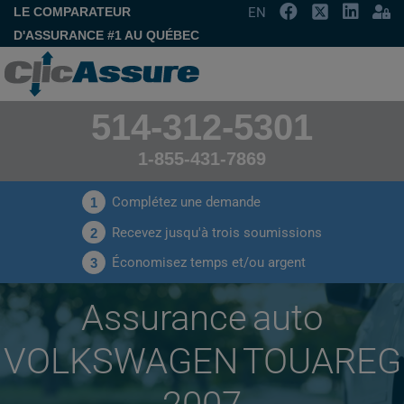
LE COMPARATEUR
EN
D'ASSURANCE #1 AU QUÉBEC
514-312-5301
1-855-431-7869
Complétez une demande
1
Recevez jusqu'à trois soumissions
2
Économisez temps et/ou argent
3
Assurance auto
VOLKSWAGEN TOUAREG