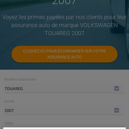
2007
Voyez les primes payées par nos clients pour leur
assurance auto de marque VOLKSWAGEN
TOUAREG 2007
CLIQUEZ ICI POUR ÉCONOMISER SUR VOTRE
ASSURANCE AUTO
Modèles disponibles
TOUAREG
Année
2007
Villes