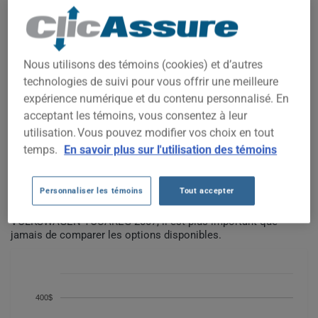
TOUTES LES VILLES
COÛTS D'ASSURANCE AUTO
Nous utilisons des témoins (cookies) et d’autres
VOLKSWAGEN TOUAREG 2007
technologies de suivi pour vous offrir une meilleure
DEPUIS 2025.
expérience numérique et du contenu personnalisé. En
acceptant les témoins, vous consentez à leur
utilisation. Vous pouvez modifier vos choix en tout
Nous n'avons pas encore suffisamment de données
temps.
En savoir plus sur l'utilisation des témoins
d'assurance auto pour ce véhicule.
Essayez un autre modèle ou une autre année, ou
commencez une soumission pour un prix personnalisé.
Personnaliser les témoins
Tout accepter
Pour trouver la meilleur assurance pour votre véhicule
VOLKSWAGEN TOUAREG 2007, il est plus important que
jamais de comparer les options disponibles.
400$