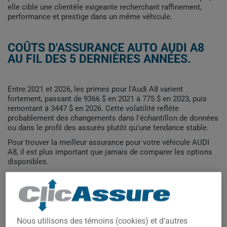
elle cible une clientèle exigeante recherchant raffinement,
performance et prestige dans un même véhicule.
COÛTS D'ASSURANCE AUTO AUDI A8
AU FIL DES 5 DERNIÈRES ANNÉES.
Entre 2021 et 2026, les primes pour l'Audi A8 varient
fortement, passant de 9366 $ en 2021 à 775 $ en 2023, puis
remontant à 3447 $ en 2026. Cette volatilité reflète
probablement des changements dans l'échantillon de données
ou dans le profil des assurés plutôt qu'une tendance stable.
Pour trouver la meilleur assurance pour votre véhicule AUDI
A8, il est plus important que jamais de comparer les options
disponibles.
8 000$
Nous utilisons des témoins (cookies) et d’autres