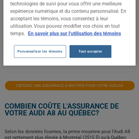
technologies de suivi pour vous offrir une meilleure
6 000$
expérience numérique et du contenu personnalisé. En
acceptant les témoins, vous consentez à leur
utilisation. Vous pouvez modifier vos choix en tout
4 000$
temps.
En savoir plus sur l'utilisation des témoins
2 000$
Personnaliser les témoins
Tout accepter
2021
2022
2023
2024
2025
2026
OBTENEZ UNE ASSURANCE À BAS PRIX POUR VOTRE AUDI A8
COMBIEN COÛTE L'ASSURANCE DE
VOTRE AUDI A8 AU QUÉBEC?
Selon les données fournies, la prime moyenne pour l'Audi A8
est nettement plus élevée à Montréal (2515 $) qu'à Québec