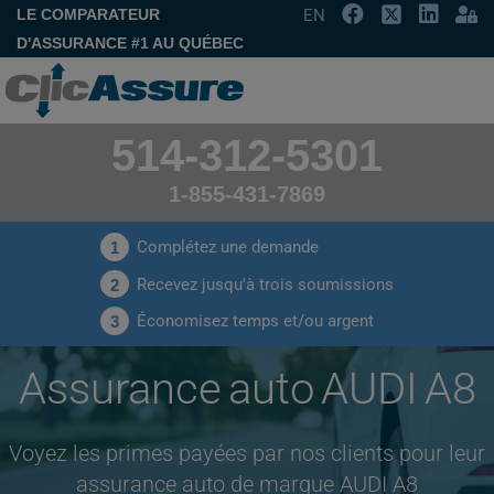
LE COMPARATEUR
EN
D'ASSURANCE #1 AU QUÉBEC
514-312-5301
1-855-431-7869
Complétez une demande
1
Recevez jusqu'à trois soumissions
2
Économisez temps et/ou argent
3
Assurance auto AUDI A8
Voyez les primes payées par nos clients pour leur
assurance auto de marque AUDI A8