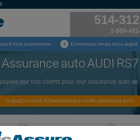
EC
514-312
1-855-431
usqu'à trois soumissions
Économisez temps et/ou argent
3
Assurance auto AUDI RS7
payées par nos clients pour leur assurance auto 
CLIQUEZ ICI POUR ÉCONOMISER SUR VOTRE ASSURANCE AUTO
Année
Villes
TOUTES LES ANNÉES
TOUTES LES VIL