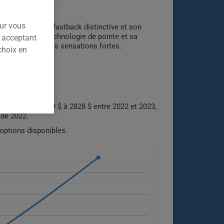
our vous
c sa silhouette fastback distinctive et son
eur raffiné, sa technologie de pointe et sa
n acceptant
 compromettre les sensations fortes.
choix en
.
ficative de 3519 $ à 2828 $ entre 2022 et 2023,
 de 2022.
 options disponibles.