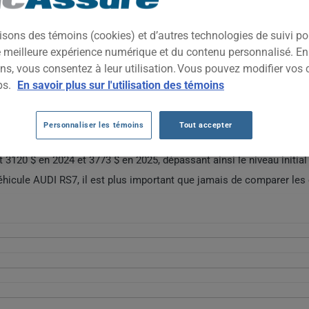
isons des témoins (cookies) et d’autres technologies de suivi p
t de gamme qui allie élégance et performances exceptionnelles. Ave
ne expérience de conduite à la fois luxueuse et exaltante. Son intéri
ne meilleure expérience numérique et du contenu personnalisé. E
 un choix prisé pour les conducteurs recherchant le prestige sans
ns, vous consentez à leur utilisation. Vous pouvez modifier vos 
ps.
En savoir plus sur l'utilisation des témoins
DI RS7 AU FIL DES 5 DERNIÈRES ANNÉES
Personnaliser les témoins
Tout accepter
 une fluctuation notable entre 2022 et 2025. Après une baisse signi
3120 $ en 2024 et 3773 $ en 2025, dépassant ainsi le niveau initial
éhicule AUDI RS7, il est plus important que jamais de comparer les