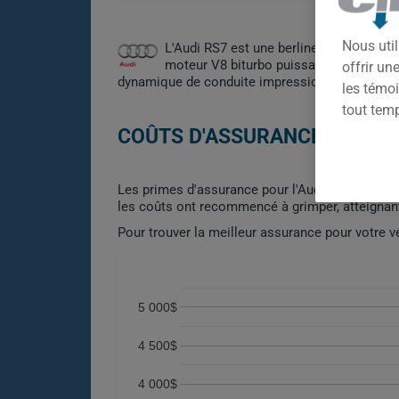
Nous util
L'Audi RS7 est une berline sportive hau
moteur V8 biturbo puissant, elle offre u
offrir u
dynamique de conduite impressionnante en font
les témoi
tout tem
COÛTS D'ASSURANCE AUTO AU
Les primes d'assurance pour l'Audi RS7 montrent
les coûts ont recommencé à grimper, atteignant 
Pour trouver la meilleur assurance pour votre v
5 000$
4 500$
4 000$