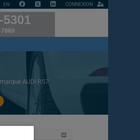
CONNEXION
EN
-5301
-7869
de marque AUDI RS7
LES