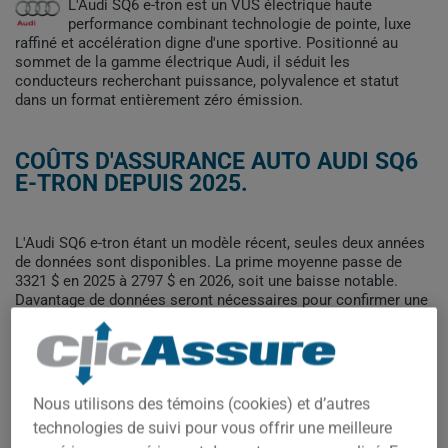
L'Audi SQ6 e-tron est un VUS électrique haute
performance combinant technologie de pointe, luxe
raffiné et accélération digne d'une sportive. Positionné au
sommet de la gamme électrique Audi, il séduit les
conducteurs recherchant puissance, polyvalence et statut
dans un format entièrement zéro émission.
COÛTS D'ASSURANCE AUTO AUDI SQ6
E-TRON DEPUIS 2025.
L'Audi SQ6 e-tron étant un modèle récent, seules deux années
de données sont disponibles. La prime moyenne passe de
3321 $ en 2025 à 2797 $ en 2026, soit une baisse notable.
Davantage de données seront nécessaires pour confirmer une
tendance à long terme.
Pour trouver la meilleur assurance pour votre véhicule AUDI
SQ6 E-TRON, il est plus important que jamais de comparer les
options disponibles.
Nous utilisons des témoins (cookies) et d’autres
technologies de suivi pour vous offrir une meilleure
3 400$