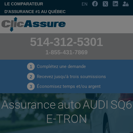
LE COMPARATEUR
EN
D'ASSURANCE #1 AU QUÉBEC
514-312-5301
1-855-431-7869
Complétez une demande
1
Recevez jusqu'à trois soumissions
2
Économisez temps et/ou argent
3
Assurance auto AUDI SQ6
E-TRON