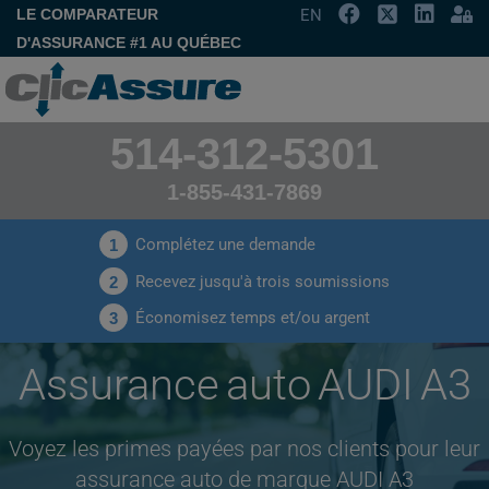
LE COMPARATEUR
EN
D'ASSURANCE #1 AU QUÉBEC
514-312-5301
1-855-431-7869
Complétez une demande
1
Recevez jusqu'à trois soumissions
2
Économisez temps et/ou argent
3
Assurance auto AUDI A3
Voyez les primes payées par nos clients pour leur
assurance auto de marque AUDI A3