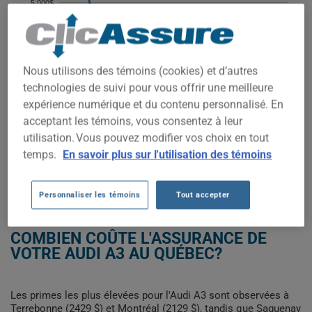
5 000$
4 000$
Nous utilisons des témoins (cookies) et d’autres
3 000$
technologies de suivi pour vous offrir une meilleure
expérience numérique et du contenu personnalisé. En
2 000$
acceptant les témoins, vous consentez à leur
utilisation. Vous pouvez modifier vos choix en tout
2021
2022
2023
2024
2025
2026
temps.
En savoir plus sur l'utilisation des témoins
OBTENEZ UNE ASSURANCE À BAS PRIX POUR VOTRE AUDI A3
Personnaliser les témoins
Tout accepter
COMBIEN COÛTE L'ASSURANCE DE
VOTRE AUDI A3 AU QUÉBEC?
Les primes les plus élevées pour l'Audi A3 sont observées à
Terrebonne (2429 $) et Montréal (2129 $), tandis que Saguenay