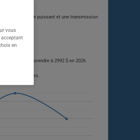
lsée par un moteur puissant et une transmission
égant et sobre.
our vous
n acceptant
choix en
25, avant de redescendre à 2992 $ en 2026.
ons du marché.
ptions disponibles.