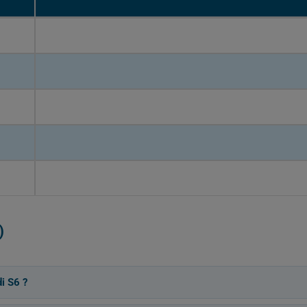
)
i S6 ?