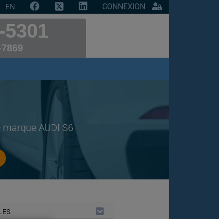
CONNEXION
EN
-5301
-7869
de marque AUDI S6
LES