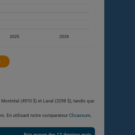
2025
2026
6
 Montréal (4910 $) et Laval (3298 $), tandis que
urs. En utilisant notre comparateur
Clicassure
,
Prix ​​moyen des 12 derniers mois