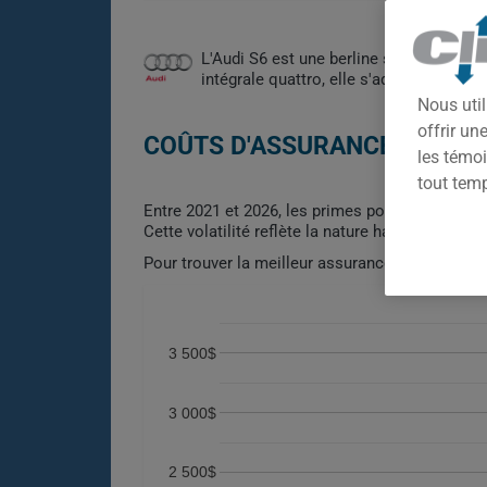
L'Audi S6 est une berline sport de lux
intégrale quattro, elle s'adresse aux 
Nous util
offrir u
COÛTS D'ASSURANCE AUTO AU
les témoi
tout tem
Entre 2021 et 2026, les primes pour l'Audi S6 
Cette volatilité reflète la nature haut de gamme
Pour trouver la meilleur assurance pour votre v
3 500$
3 000$
2 500$