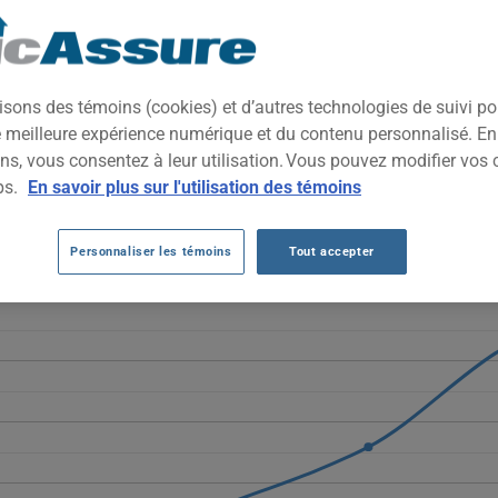
e qui combine performance discrète et raffinement technique. Propu
conducteurs recherchant une conduite dynamique dans un habillage él
isons des témoins (cookies) et d’autres technologies de suivi p
ne meilleure expérience numérique et du contenu personnalisé. E
DI S6 AU FIL DES 5 DERNIÈRES ANNÉES.
ns, vous consentez à leur utilisation. Vous pouvez modifier vos 
ps.
En savoir plus sur l'utilisation des témoins
fluctuent fortement, passant de 2071 $ à un sommet de 3740 $ en 20
 du véhicule et la sensibilité des coûts de réparation aux fluctuati
Personnaliser les témoins
Tout accepter
éhicule AUDI S6, il est plus important que jamais de comparer les o