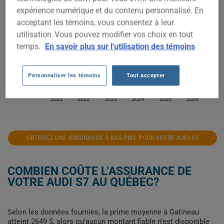
expérience numérique et du contenu personnalisé. En
acceptant les témoins, vous consentez à leur
utilisation. Vous pouvez modifier vos choix en tout
2 000$
temps.
En savoir plus sur l'utilisation des témoins
1 500$
Personnaliser les témoins
Tout accepter
2021
2022
2023
2024
2025
2026
OBTENEZ UNE ASSURANCE À BAS PRIX POUR VOTRE AUDI S7
COMBIEN COÛTE L'ASSURANCE DE
VOTRE AUDI S7 AU QUÉBEC?
Selon les données fournies, la prime moyenne à Gatineau
atteint 2649 $, alors qu'aucun montant fiable n'est disponible