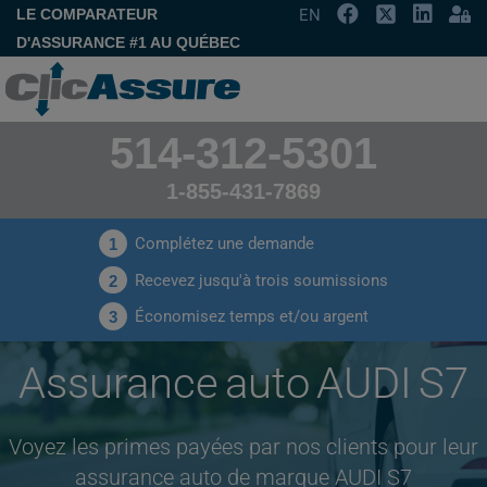
LE COMPARATEUR
EN
D'ASSURANCE #1 AU QUÉBEC
514-312-5301
1-855-431-7869
Complétez une demande
1
Recevez jusqu'à trois soumissions
2
Économisez temps et/ou argent
3
Assurance auto AUDI S7
Voyez les primes payées par nos clients pour leur
assurance auto de marque AUDI S7